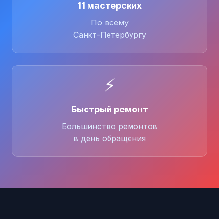
11 мастерских
По всему
Санкт-Петербургу
⚡
Быстрый ремонт
Большинство ремонтов
в день обращения