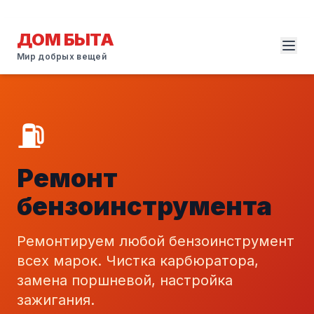
ДОМ БЫТА
Мир добрых вещей
⛽
Ремонт
бензоинструмента
Ремонтируем любой бензоинструмент
всех марок. Чистка карбюратора,
замена поршневой, настройка
зажигания.